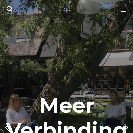
Ga
direct
naar
de
hoofdinhoud
Meer
Verbinding